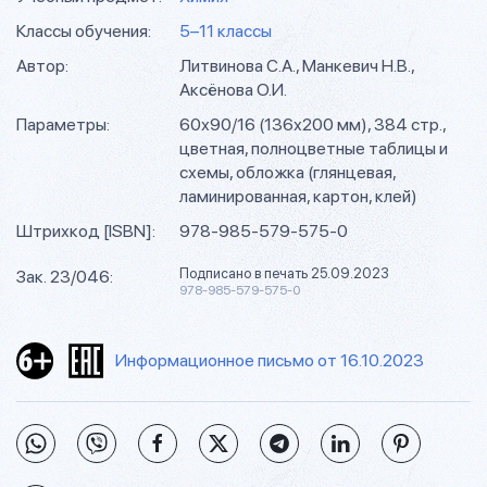
Классы обучения:
5–11 классы
Автор:
Литвинова С.А., Манкевич Н.В.,
Аксёнова О.И.
Параметры:
60х90/16 (136х200 мм), 384 стр.,
цветная, полноцветные таблицы и
схемы, обложка (глянцевая,
ламинированная, картон, клей)
Штрихкод [ISBN]:
978-985-579-575-0
Подписано в печать 25.09.2023
Зак. 23/046:
978-985-579-575-0
Информационное письмо от 16.10.2023