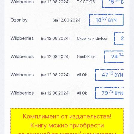
15
Wildberries
BYN
(на 12.08.2024)
ТК СОЮЗ
57
18
Ozon.by
BYN
(на 12.09.2024)
34
24
Wildberries
(на 12.08.2024)
Скрепка и Цифра
34
24
Wildberries
BYN
(на 12.08.2024)
GooD Books
12
47
Wildberries
BYN
(на 12.08.2024)
All Ok!
72
79
Wildberries
BYN
(на 12.08.2024)
All Ok!
Комплимент от издательства!
Книгу можно приобрести
со скидкой по купону
номиналом
*