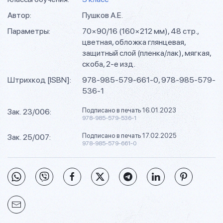
Автор:
Пушков А.Е.
Параметры:
70×90/16 (160×212 мм), 48 стр.,
цветная, обложка глянцевая,
защитный слой (пленка/лак), мягкая,
скоба, 2-е изд.
Штрихкод [ISBN]:
978-985-579-661-0, 978-985-579-
536-1
Подписано в печать 16.01.2023
Зак. 23/006:
978-985-579-536-1
Подписано в печать 17.02.2025
Зак. 25/007:
978-985-579-661-0