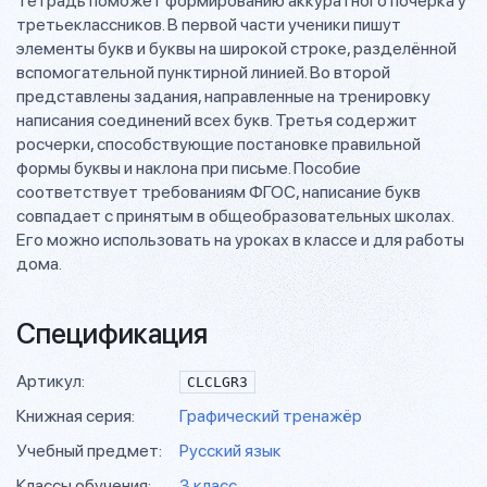
Тетрадь поможет формированию аккуратного почерка у
третьеклассников. В первой части ученики пишут
элементы букв и буквы на широкой строке, разделённой
вспомогательной пунктирной линией. Во второй
представлены задания, направленные на тренировку
написания соединений всех букв. Третья содержит
росчерки, способствующие постановке правильной
формы буквы и наклона при письме. Пособие
соответствует требованиям ФГОС, написание букв
совпадает с принятым в общеобразовательных школах.
Его можно использовать на уроках в классе и для работы
дома.
Спецификация
Артикул:
CLCLGR3
Книжная серия:
Графический тренажёр
Учебный предмет:
Русский язык
Классы обучения:
3 класс