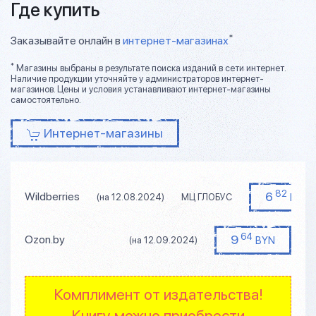
Где купить
*
Заказывайте онлайн в
интернет-магазинах
*
Магазины выбраны в результате поиска изданий в сети интернет.
Наличие продукции уточняйте у администраторов интернет-
магазинов. Цены и условия устанавливают интернет-магазины
самостоятельно.
Интернет-магазины
82
6
Wildberries
BYN
(на 12.08.2024)
МЦ ГЛОБУС
64
9
Ozon.by
BYN
(на 12.09.2024)
Комплимент от издательства!
Книгу можно приобрести