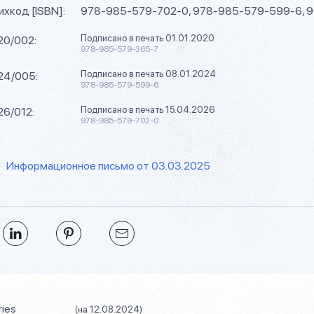
хкод [ISBN]:
978-985-579-702-0, 978-985-579-599-6, 
Подписано в печать 01.01.2020
 20/002:
978-985-579-365-7
Подписано в печать 08.01.2024
 24/005:
978-985-579-599-6
Подписано в печать 15.04.2026
26/012:
978-985-579-702-0
Информационное письмо от 03.03.2025
ries
(на 12.08.2024)