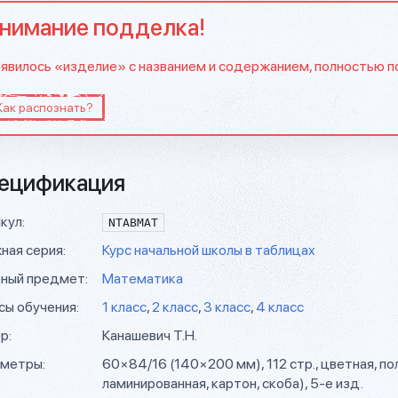
нимание подделка!
явилось «изделие» с названием и содержанием, полностью 
Как распознать?
ецификация
кул:
NTABMAT
ная серия:
Курс начальной школы в таблицах
ный предмет:
Математика
сы обучения:
1 класс
,
2 класс
,
3 класс
,
4 класс
р:
Канашевич Т.Н.
метры:
60×84/16 (140×200 мм), 112 стр., цветная, п
ламинированная, картон, скоба), 5-е изд.