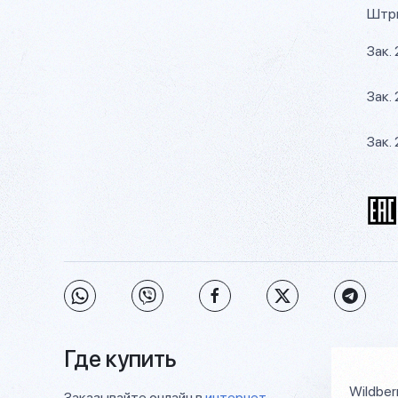
Штри
Зак.
Зак.
Зак. 
Где купить
Wildber
Заказывайте онлайн в
интернет-