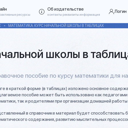
айн
Об издательстве
Логин
рактивные ресурсы
контакты реквизиты информация
Х
МАТЕМАТИКА. КУРС НАЧАЛЬНОЙ ШКОЛЫ В ТАБЛИЦАХ
ачальной школы в таблиц
авочное пособие по курсу математики для н
иге в краткой форме (в таблицах) изложено основное содержа
лагаемое пособие может быть использовано как педагогами 
матики, так и родителями при организации домашней работы
ставленный в справочнике материал будет способствовать б
матического содержания, развитию мыслительных процессов