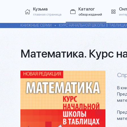
Кузьма
Каталог
Онл
главная страница
обзор изданий
инте
КНИЖНЫЕ СЕРИИ
КУРС НАЧАЛЬНОЙ ШКОЛЫ В ТАБЛИЦА
Математика. Курс н
Спр
В кн
Пред
мате
Пред
мате