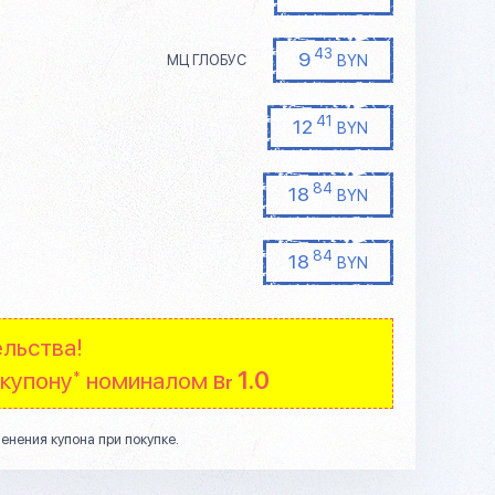
43
9
BYN
МЦ ГЛОБУС
41
12
BYN
84
18
BYN
84
18
BYN
льства!
 купону
номиналом
1.0
*
Br
енения купона при покупке.