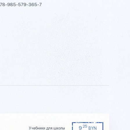
978-985-579-365-7
25
9
BYN
Учебники для школы