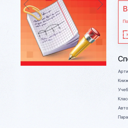
В
По
Сп
Арти
Книж
Учеб
Клас
Авто
Пара