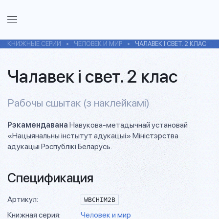
КНИЖНЫЕ СЕРИИ
ЧЕЛОВЕК И МИР
ЧАЛАВЕК I СВЕТ. 2 КЛАС
Чалавек i свет. 2 клас
Рабочы сшытак (з наклейкамі)
Рэкамендавана
Навукова-метадычнай установай
«Нацыянальны iнстытут адукацыi» Мiнiстэрства
адукацыi Рэспублiкi Беларусь.
Спецификация
Артикул:
WBCHIM2B
Книжная серия:
Человек и мир