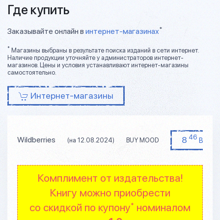
Где купить
*
Заказывайте онлайн в
интернет-магазинах
*
Магазины выбраны в результате поиска изданий в сети интернет.
Наличие продукции уточняйте у администраторов интернет-
магазинов. Цены и условия устанавливают интернет-магазины
самостоятельно.
Интернет-магазины
46
8
Wildberries
BYN
(на 12.08.2024)
BUY MOOD
Комплимент от издательства!
Книгу можно приобрести
со скидкой по купону
номиналом
*