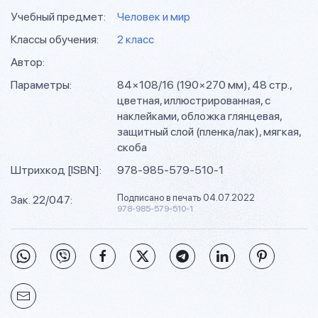
Учебный предмет:
Человек и мир
Классы обучения:
2 класс
Автор:
Параметры:
84×108/16 (190×270 мм), 48 стр.,
цветная, иллюстрированная, с
наклейками, обложка глянцевая,
защитный слой (пленка/лак), мягкая,
скоба
Штрихкод [ISBN]:
978-985-579-510-1
Подписано в печать 04.07.2022
Зак. 22/047:
978-985-579-510-1