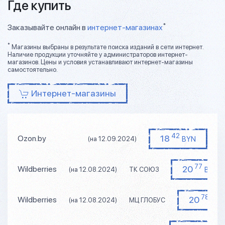
Где купить
*
Заказывайте онлайн в
интернет-магазинах
*
Магазины выбраны в результате поиска изданий в сети интернет.
Наличие продукции уточняйте у администраторов интернет-
магазинов. Цены и условия устанавливают интернет-магазины
самостоятельно.
Интернет-магазины
42
18
Ozon.by
BYN
(на 12.09.2024)
77
20
Wildberries
BYN
(на 12.08.2024)
ТК СОЮЗ
78
20
Wildberries
BY
(на 12.08.2024)
МЦ ГЛОБУС