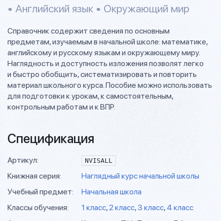
• Английский язык • Окружающий мир
Справочник содержит сведения по основным
предметам, изучаемым в начальной школе: математике,
английскому и русскому языкам и окружающему миру.
Наглядность и доступность изложения позволят легко
и быстро обобщить, систематизировать и повторить
материал школьного курса. Пособие можно использовать
для подготовки к урокам, к самостоятельным,
контрольным работам и к ВПР.
Спецификация
Артикул:
NVISALL
Книжная серия:
Наглядный курс начальной школы
Учебный предмет:
Начальная школа
Классы обучения:
1 класс
,
2 класс
,
3 класс
,
4 класс