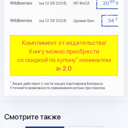
99
20
Wildberries
BYN
(на 12.08.2024)
ИП ФоСА
37
34
Wildberries
BY
(на 12.08.2024)
Цунами букс
Комплимент от издательства!
Книгу можно приобрести
со скидкой по купону
номиналом
*
2.0
Br
*
Акция действует у части наших партнеров в Беларуси.
Уточняйте возможность применения купона при покупке.
Смотрите также