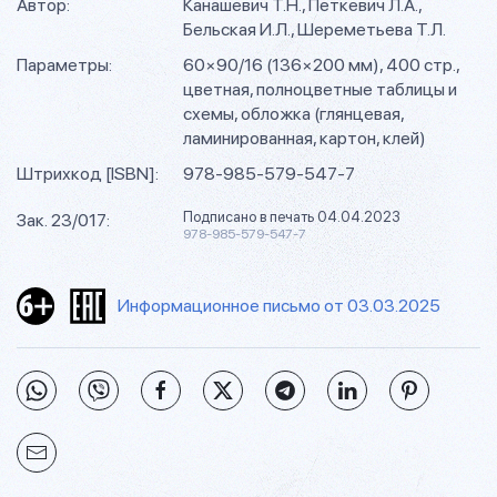
Автор:
Канашевич Т.Н., Петкевич Л.А.,
Бельская И.Л., Шереметьева Т.Л.
Параметры:
60×90/16 (136×200 мм), 400 стр.,
цветная, полноцветные таблицы и
схемы, обложка (глянцевая,
ламинированная, картон, клей)
Штрихкод [ISBN]:
978-985-579-547-7
Подписано в печать 04.04.2023
Зак. 23/017:
978-985-579-547-7
Информационное письмо от 03.03.2025