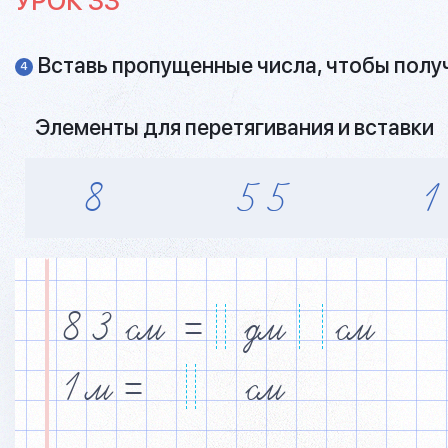
УРОК 33
Вставь пропущенные числа, чтобы получ
4
Элементы для перетягивания и вставки
8
5
5
1
8
3
см
=
дм
см
1
м
=
см