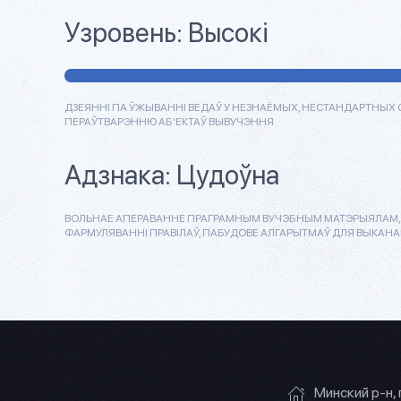
Узровень:
Высокі
ДЗЕЯННІ ПА ЎЖЫВАННІ ВЕДАЎ У НЕЗНАЁМЫХ, НЕСТАНДАРТНЫХ 
ПЕРАЎТВАРЭННЮ АБ'ЕКТАЎ ВЫВУЧЭННЯ
Адзнака:
Цудоўна
ВОЛЬНАЕ АПЕРАВАННЕ ПРАГРАМНЫМ ВУЧЭБНЫМ МАТЭРЫЯЛАМ, П
ФАРМУЛЯВАННІ ПРАВІЛАЎ, ПАБУДОВЕ АЛГАРЫТМАЎ ДЛЯ ВЫКАН
Минский р-н, 