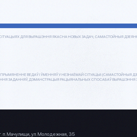
СІТУАЦЫЯХ ДЛЯ ВЫРАШЭННЯ ЯКАСНА НОВЫХ ЗАДАЧ; САМАСТОЙНЫЯ ДЗЕЯННІ
РЫМЯНЕННЕ ВЕДАЎ І ЎМЕННЯЎ У НЕЗНАЁМАЙ СІТУАЦЫІ (САМАСТОЙНЫЯ ДЗЕ
АННЯ ЗАДАННЯЎ, ДЭМАНСТРАЦЫЯ РАЦЫЯНАЛЬНЫХ СПОСАБАЎ ВЫРАШЭННЯ ЗА
г. п. Мачулищи, ул. Молодежная, 35