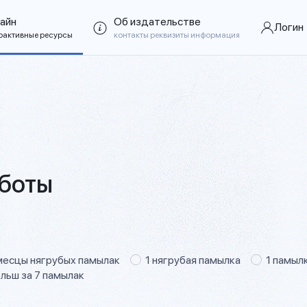
айн
Об издательстве
Логин
рактивные ресурсы
контакты реквизиты информация
аботы
месцы нягрубых памылак
1 нягрубая памылка
1 памыл
льш за 7 памылак