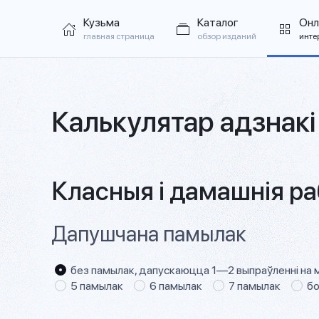
Кузьма
Каталог
Онл
главная страница
обзор изданий
инте
Калькулятар адзнакі
Класныя і дамашнія р
Дапушчана памылак
без памылак, дапускаюцца 1—2 выпраўленні на 
5 памылак
6 памылак
7 памылак
бо