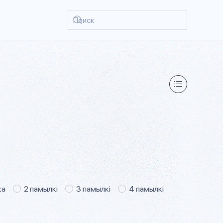
ка
2 памылкі
3 памылкі
4 памылкі