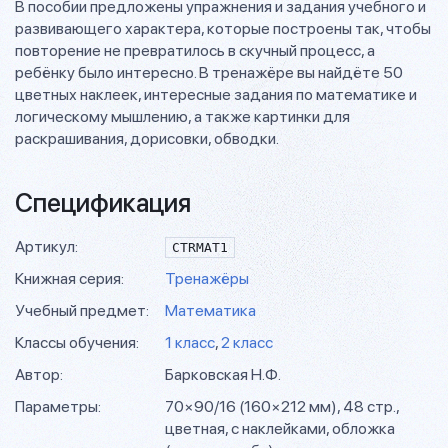
В пособии предложены упражнения и задания учебного и
развивающего характера, которые построены так, чтобы
повторение не превратилось в скучный процесс, а
ребёнку было интересно. В тренажёре вы найдёте 50
цветных наклеек, интересные задания по математике и
логическому мышлению, а также картинки для
раскрашивания, дорисовки, обводки.
Спецификация
Артикул:
CTRMAT1
Книжная серия:
Тренажёры
Учебный предмет:
Математика
Классы обучения:
1 класс
,
2 класс
Автор:
Барковская Н.Ф.
Параметры:
70×90/16 (160×212 мм), 48 стр.,
цветная, с наклейками, обложка