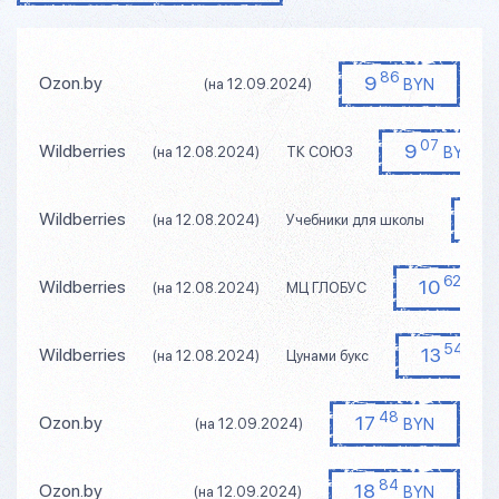
86
9
Ozon.by
BYN
(на 12.09.2024)
07
9
Wildberries
BYN
(на 12.08.2024)
ТК СОЮЗ
9
Wildberries
(на 12.08.2024)
Учебники для школы
62
10
Wildberries
BYN
(на 12.08.2024)
МЦ ГЛОБУС
54
13
Wildberries
BYN
(на 12.08.2024)
Цунами букс
48
17
Ozon.by
BYN
(на 12.09.2024)
84
18
Ozon.by
BYN
(на 12.09.2024)