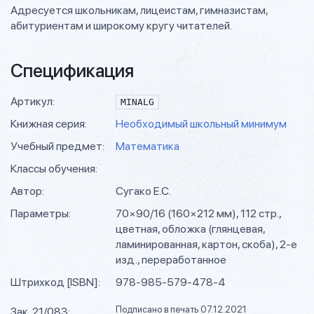
Адресуется школьникам, лицеистам, гимназистам,
абитуриентам и широкому кругу читателей.
Спецификация
Артикул:
MINALG
Книжная серия:
Необходимый школьный минимум
Учебный предмет:
Математика
Классы обучения:
Автор:
Сугако Е.С.
Параметры:
70×90/16 (160×212 мм), 112 стр.,
цветная, обложка (глянцевая,
ламинированная, картон, скоба), 2-е
изд., переработанное
Штрихкод [ISBN]:
978-985-579-478-4
Подписано в печать 07.12.2021
Зак. 21/083: