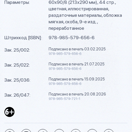
Параметры:
60х90/8 (213х290 мм), 44 стр.,
цветная, иллюстрированная,
раздаточные материалы, обложка
мягкая, скоба, 9-е изд.,
переработанное
Штрихкод [ISBN]:
978-985-579-656-6
Подписано в печать 03.02.2025
Зак. 25/002:
978-985-579-656-6
Подписано в печать 21.07.2025
Зак. 25/022:
978-985-579-656-6
Подписано в печать 15.09.2025
Зак. 25/036:
978-985-579-656-6
Подписано в печать 20.08.2026
Зак. 26/047:
978-985-579-721-1