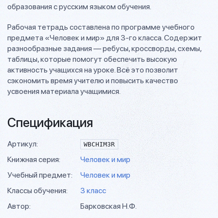
образования с русским языком обучения.
Рабочая тетрадь составлена по программе учебного
предмета «Человек и мир» для 3-го класса. Содержит
разнообразные задания — ребусы, кроссворды, схемы,
таблицы, которые помогут обеспечить высокую
активность учащихся на уроке. Всё это позволит
сэкономить время учителю и повысить качество
усвоения материала учащимися.
Спецификация
Артикул:
WBCHIM3R
Книжная серия:
Человек и мир
Учебный предмет:
Человек и мир
Классы обучения:
3 класс
Автор:
Барковская Н.Ф.