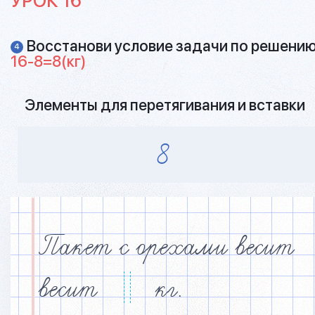
УРОК 16
Восстанови условие задачи по решению
4
1
6
-
8
=
8
(кг)
Элементы для перетягивания и вставки
8
Пакет с орехами весит
весит
кг.