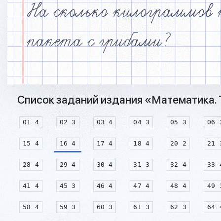
На сколько килограммов 
пакета с грибами?
Список заданий издания «Математика. Т
01 4
02 3
03 4
04 3
05 3
06 
15 4
16 4
17 4
18 4
20 2
21 
28 4
29 4
30 4
31 3
32 4
33 
41 4
45 3
46 4
47 4
48 4
49 
58 4
59 3
60 3
61 3
62 3
64 