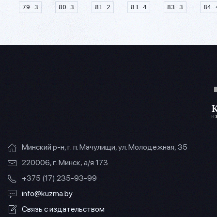
79 3
80 3
81 2
81 4
83 3
84 
Минский р-н, г. п. Мачулищи, ул. Молодежная, 35
220006, г. Минск, а/я 173
+375 (17) 235-93-99
info@kuzma.by
Связь с издательством