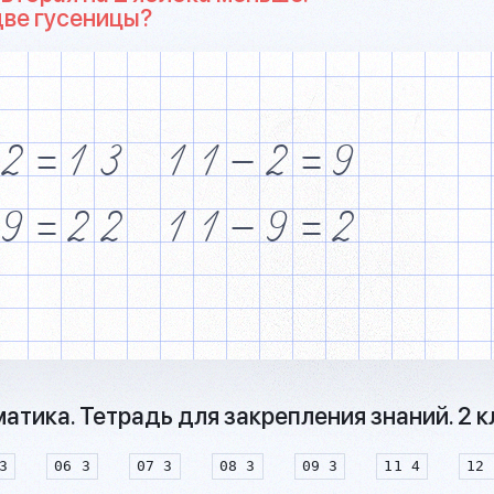
две гусеницы?
2
=
1
3
1
1
&
2
=
9
9
=
2
2
1
1
&
9
=
2
тика. Тетрадь для закрепления знаний. 2 
3
06 3
07 3
08 3
09 3
11 4
12 