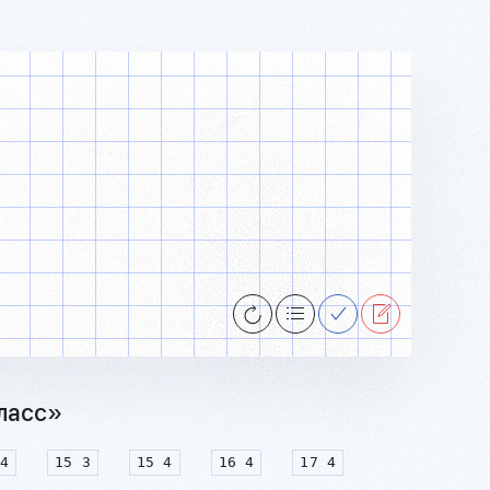
класс»
4
15 3
15 4
16 4
17 4