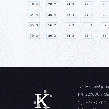
18 4
20 2
21 3
22 3
23 
34 4
35 4
36 4
37 4
39 
55 3
56 2
57 3
58 4
59 
79 3
80 3
81 2
81 4
83 
Минский р-н, 
220006, г. Ми
+375 (17) 2