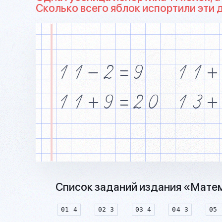
Сколько всего яблок испортили эти 
1
1
&
2
=
9
1
1
+
1
1
+
9
=
2
0
1
3
+
Список заданий издания «Матема
01 4
02 3
03 4
04 3
05 