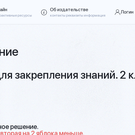
айн
Об издательстве
Логин
рактивные ресурсы
контакты реквизиты информация
ние
ля закрепления знаний. 2 
ное решение.
 вторая на 2 яблока меньше.