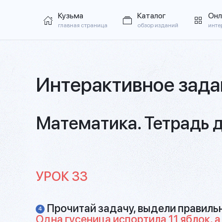
Кузьма
Каталог
Онл
главная страница
обзор изданий
инте
Интерактивное зада
Математика. Тетрадь д
УРОК 33
Прочитай задачу, выдели правиль
4
Одна гусеница испортила 11 яблок, а