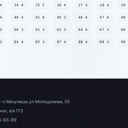
4
24 4
25 5
26 4
27 4
28 4
29 
4
40 4
41 4
45 3
46 4
47 4
48 
3
60 3
61 3
62 3
64 4
67 3
68 
3
84 4
85 3
87 4
88 4
89 3
90 
г. п. Мачулищи, ул. Молодежная, 35
нск, а/я 173
35-93-99