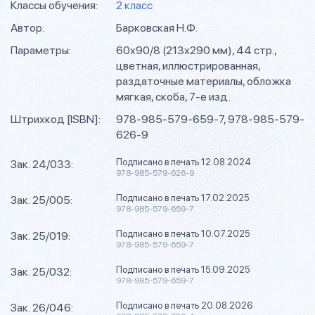
Классы обучения:
2 класс
Автор:
Барковская Н.Ф.
Параметры:
60х90/8 (213х290 мм), 44 стр.,
цветная, иллюстрированная,
раздаточные материалы, обложка
мягкая, скоба, 7-е изд.
Штрихкод [ISBN]:
978-985-579-659-7, 978-985-579-
626-9
Подписано в печать 12.08.2024
Зак. 24/033:
978-985-579-626-9
Подписано в печать 17.02.2025
Зак. 25/005:
978-985-579-659-7
Подписано в печать 10.07.2025
Зак. 25/019:
978-985-579-659-7
Подписано в печать 15.09.2025
Зак. 25/032:
978-985-579-659-7
Подписано в печать 20.08.2026
Зак. 26/046: