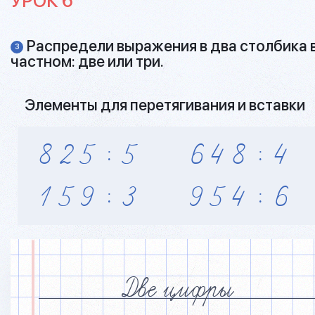
УРОК 6
Распредели выражения в два столбика в
3
частном: две или три.
Элементы для перетягивания и вставки
8
2
5
$
5
6
4
8
$
4
1
5
9
$
3
9
5
4
$
6
Две цифры