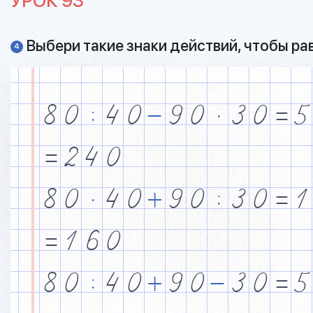
УРОК 93
Выбери такие знаки действий, чтобы ра
4
8
0
$
4
0
&
9
0
·
3
0
=
5
=
2
4
0
8
0
·
4
0
+
9
0
$
3
0
=
1
=
1
6
0
8
0
$
4
0
+
9
0
&
3
0
=
5