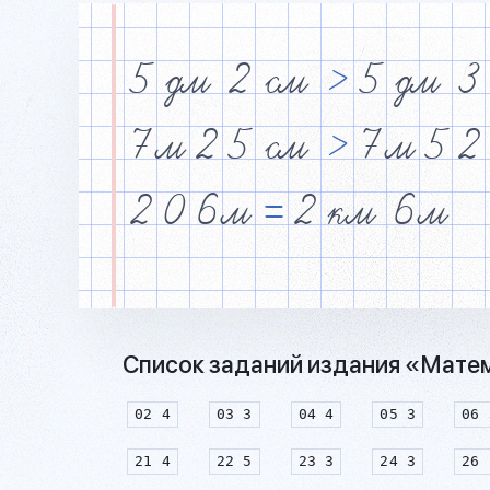
5
дм
2
см
>
5
дм
3
7
м
2
5
см
>
7
м
5
2
2
0
6
м
=
2
км
6
м
Список заданий издания «Матема
02 4
03 3
04 4
05 3
06 
21 4
22 5
23 3
24 3
26 