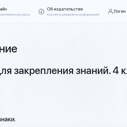
айн
Об издательстве
Логин
рактивные ресурсы
контакты реквизиты информация
ние
ля закрепления знаний. 4 
знаки.