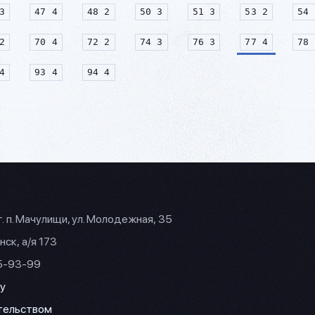
3
47 4
48 2
50 3
51 3
53 2
54 
2
70 4
72 2
74 3
76 3
77 4
78 
4
93 4
94 4
г. п. Мачулищи, ул. Молодежная, 35
нск, а/я 173
35-93-99
y
ательством