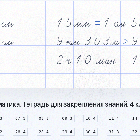
см
1
5
мм
=
1
см
5
см
9
км
3
0
3
м
>
9
2
ч
1
0
мин
=
1
тика. Тетрадь для закрепления знаний. 4 
3
07 3
08 3
09 3
10 4
11 4
14 
2
26 4
28 4
29 4
30 4
31 3
32 