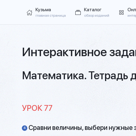
Кузьма
Каталог
Онл
главная страница
обзор изданий
инте
Интерактивное зада
Математика. Тетрадь д
УРОК 77
Сравни величины, выбери нужные 
4