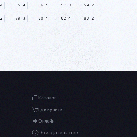
4
55 4
56 4
57 3
59 2
2
79 3
80 4
82 4
83 2
Каталог
Где купить
Онлайн
Об издательстве