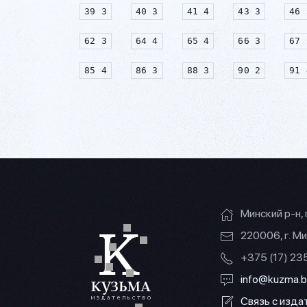
39 3
40 3
41 4
43 3
46 
62 3
64 4
65 4
66 3
67 
85 4
86 3
88 3
90 2
91 
Минский р-н, 
220006, г. Ми
+375 (17) 2
info@kuzma.b
Связь с изд