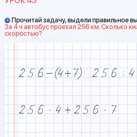
УРОК 43
Прочитай задачу, выдели правильное в
3
За 4 ч автобус проехал 256 км. Сколько ки
скоростью?
2
5
6
&
(4
+
7)
2
5
6
$
4
2
5
6
·
4
+
2
5
6
·
7