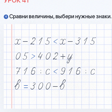
УРОК 41
Сравни величины, выбери нужные знаки.
4
x
&
2
1
5
<
x
&
3
1
5
0
5
>
4
0
2
+
y
7
1
6
$
c
<
9
1
6
$
c
b
=
3
0
0
&
b