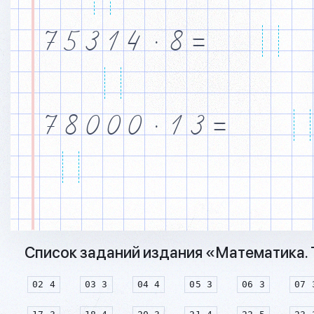
7
5
3
1
4
·
8
=
7
8
0
0
0
·
1
3
=
Список заданий издания «Математика. Т
02 4
03 3
04 4
05 3
06 3
07 