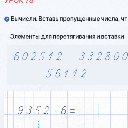
УРОК 78
Вычисли. Вставь пропущенные числа, чт
2
Элементы для перетягивания и вставки
6
0
2
5
1
2
3
3
2
8
0
0
5
6
1
1
2
9
3
5
2
·
6
=