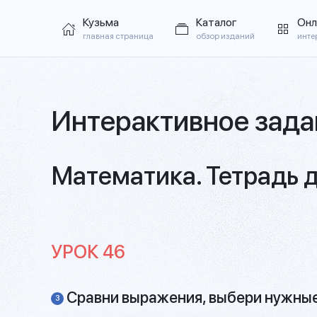
Кузьма
Каталог
Онл
главная страница
обзор изданий
инте
Интерактивное зада
Математика. Тетрадь д
УРОК 46
Сравни выражения, выбери нужные
3