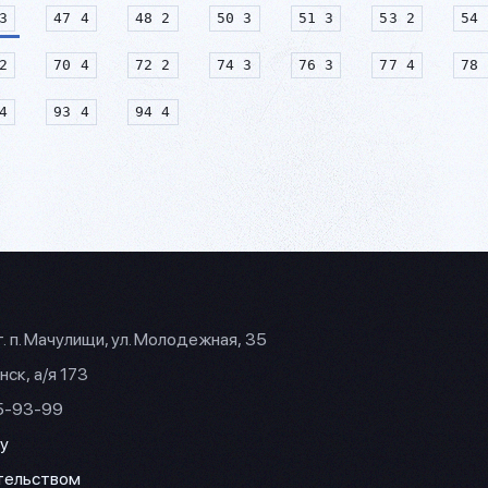
3
47 4
48 2
50 3
51 3
53 2
54 
2
70 4
72 2
74 3
76 3
77 4
78 
4
93 4
94 4
г. п. Мачулищи, ул. Молодежная, 35
нск, а/я 173
35-93-99
y
ательством