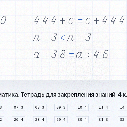
0
4
4
4
+
c
=
c
+
4
4
4
n
·
3
<
n
·
3
a
$
3
8
=
a
$
4
6
тика. Тетрадь для закрепления знаний. 4 
3
07 3
08 3
09 3
10 4
11 4
14 
2
26 4
28 4
29 4
30 4
31 3
32 