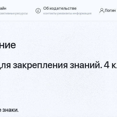
айн
Об издательстве
Логин
рактивные ресурсы
контакты реквизиты информация
ние
ля закрепления знаний. 4 
 знаки.