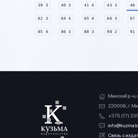
39 3
40 3
41 4
43 3
46 
62 3
64 4
65 4
66 3
67 
85 4
86 3
88 3
90 2
91 
Минский р-н, 
220006, г. Ми
+375 (17) 2
info@kuzma.b
Связь с изд