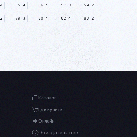
4
55 4
56 4
57 3
59 2
2
79 3
80 4
82 4
83 2
Каталог
Где купить
Онлайн
Об издательстве