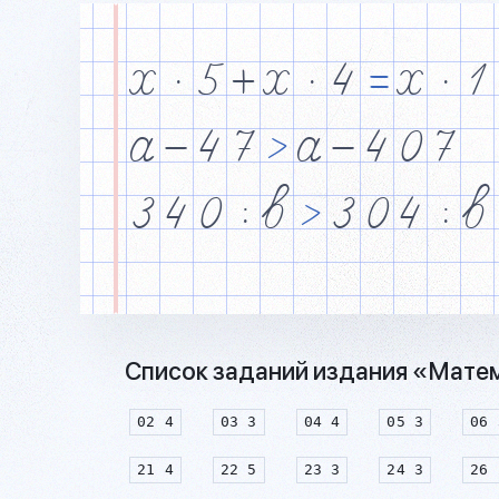
x
·
5
+
x
·
4
=
x
·
1
a
&
4
7
>
a
&
4
0
7
3
4
0
$
b
>
3
0
4
$
b
Список заданий издания «Матема
02 4
03 3
04 4
05 3
06 
21 4
22 5
23 3
24 3
26 